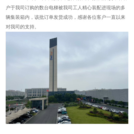
户于我司订购的数台电梯
被
我司工人精心装配
进
现场
的
多
辆集装箱
内
，
该批
订单发货成功，感谢各位客户
一直以来
对我司的支持
。