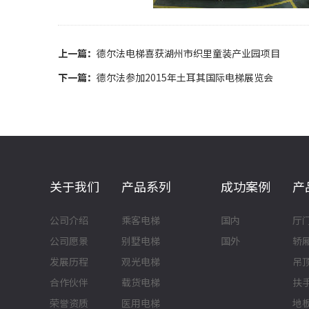
上一篇：
德尔法电梯喜获湖州市织里童装产业园项目
下一篇：
德尔法参加2015年土耳其国际电梯展览会
关于我们
产品系列
成功案例
产
公司介绍
乘客电梯
国内
厅
公司愿景
别墅电梯
国外
轿
发展历程
观光电梯
吊
合作伙伴
载货电梯
扶
荣誉资质
医用电梯
地