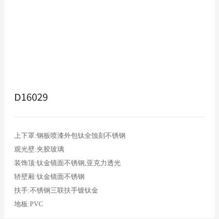
D16029
上下罩:钢板喷漆外包钛全蚀刻不锈钢

观光壁:夹胶玻璃

装饰顶:钛金镜面不锈钢,亚克力透光

轿壁厢:钛金镜面不锈钢

扶手:不锈钢三联扶手镀钛金
