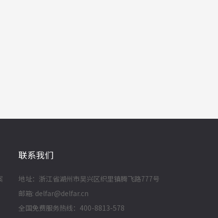
联系我们
案
地址：浙江省湖州市吴兴区织里镇腾飞路777号
邮箱: delfar@delfar.cn
全国免费服务热线：400-8813-578