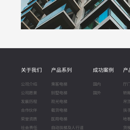
关于我们
产品系列
成功案例
产
公司介绍
乘客电梯
国内
厅
公司愿景
别墅电梯
国外
轿
发展历程
观光电梯
吊
合作伙伴
载货电梯
扶
荣誉资质
医用电梯
地
社会责任
自动扶梯及人行道
货