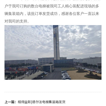
户于我司订购的数台电梯
被
我司工人精心装配
进
现场
的
多
辆集装箱
内
，
该批
订单发货成功，感谢各位客户
一直以来
对我司的支持
。
上一篇：
相得益彰|德尔法电梯集装箱发货