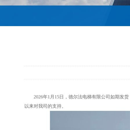
202
6
年
1月15
日，
德尔法电梯
有限公司
如期发货
以来
对我司的支持
。