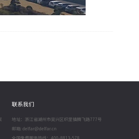
联系我们
案
地址：浙江省湖州市吴兴区织里镇腾飞路777号
邮箱: delfar@delfar.cn
全国免费服务热线：400-8813-578